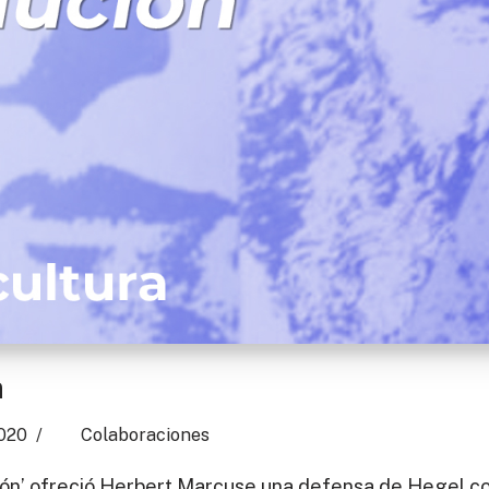
n
2020
Colaboraciones
ución’ ofreció Herbert Marcuse una defensa de Hegel c