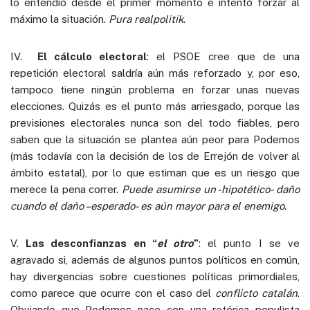
lo entendió desde el primer momento e intentó forzar al
máximo la situación.
Pura
realpolitik
.
IV.
El cálculo electoral
: el PSOE cree que de una
repetición electoral saldría aún más reforzado y, por eso,
tampoco tiene ningún problema en forzar unas nuevas
elecciones. Quizás es el punto más arriesgado, porque las
previsiones electorales nunca son del todo fiables, pero
saben que la situación se plantea aún peor para Podemos
(más todavía con la decisión de los de Errejón de volver al
ámbito estatal), por lo que estiman que es un riesgo que
merece la pena correr.
Puede asumirse un -hipotético- daño
cuando el daño –esperado- es aún mayor para el
enemigo
.
V.
Las desconfianzas en “
el otro
”
: el punto I se ve
agravado si, además de algunos puntos políticos en común,
hay divergencias sobre cuestiones políticas primordiales,
como parece que ocurre con el caso del
conflicto catalán
.
Obviando que Podemos nace con una retórica populista