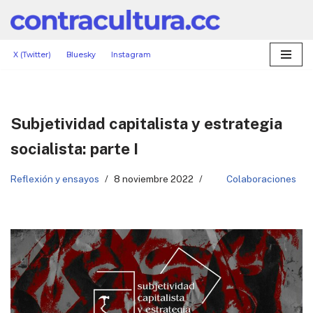
Saltar
al
X (Twitter)
Bluesky
Instagram
contenido
Subjetividad capitalista y estrategia
socialista: parte I
Reflexión y ensayos
8 noviembre 2022
Colaboraciones