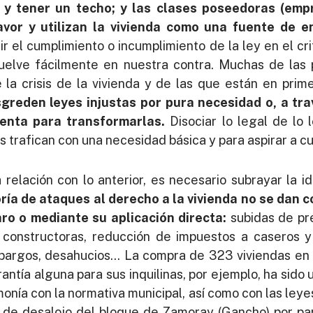
r y tener un techo; y las clases poseedoras (empr
avor y utilizan la vivienda como una fuente de 
tir el cumplimiento o incumplimiento de la ley en el cri
vuelve fácilmente en nuestra contra. Muchas de las
 la crisis de la vivienda y de las que están en prim
greden leyes injustas por pura necesidad o, a trav
ienta para transformarlas.
Disociar lo legal de lo 
s trafican con una necesidad básica y para aspirar a cu
a relación con lo anterior, es necesario subrayar la
ría de ataques al derecho a la vivienda no se dan 
aro o mediante su aplicación directa:
subidas de pr
a constructoras, reducción de impuestos a caseros 
embargos, desahucios… La compra de 323 viviendas en
rantía alguna para sus inquilinas, por ejemplo, ha sido
nía con la normativa municipal, así como con las leye
o de desalojo del bloque de Zamoray (Gancho) por pa