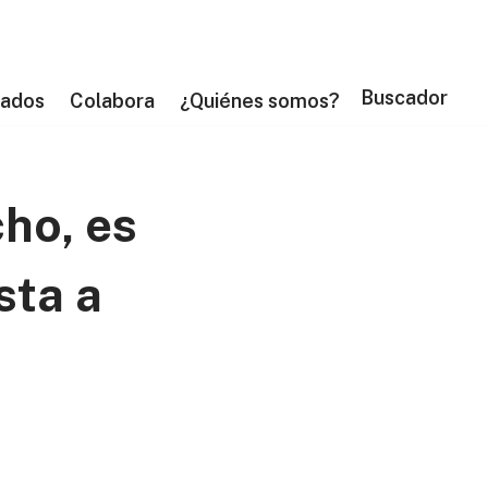
Buscador
tados
Colabora
¿Quiénes somos?
cho, es
sta a