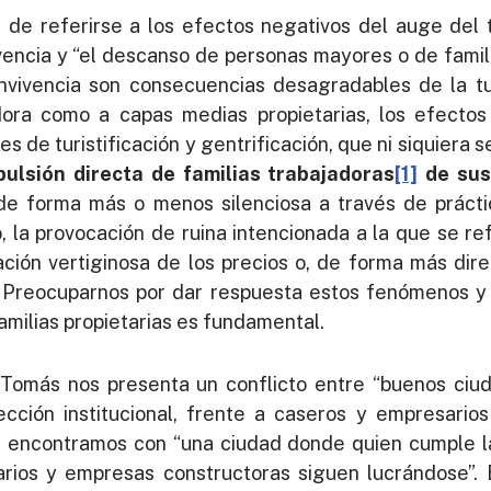
a de referirse a los efectos negativos del auge del
ivencia y “el descanso de personas mayores o de famil
onvivencia son consecuencias desagradables de la tur
adora como a capas medias propietarias, los efecto
tes de turistificación y gentrificación, que ni siquiera 
pulsión directa de familias trabajadoras
[1]
de sus
e forma más o menos silenciosa a través de práctic
, la provocación de ruina intencionada a la que se refi
ación vertiginosa de los precios o, de forma más di
a. Preocuparnos por dar respuesta estos fenómenos y 
amilias propietarias es fundamental.
 Tomás nos presenta un conflicto entre “buenos ciu
cción institucional, frente a caseros y empresarios
s encontramos con “una ciudad donde quien cumple la
rios y empresas constructoras siguen lucrándose”. 