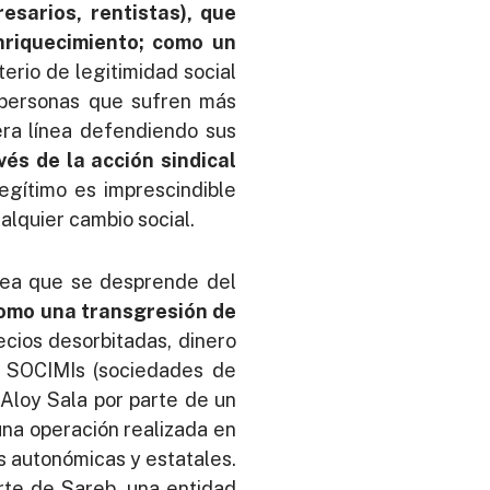
esarios, rentistas), que
enriquecimiento; como un
terio de legitimidad social
 personas que sufren más
era línea defendiendo sus
és de la acción sindical
legítimo es imprescindible
alquier cambio social.
 idea que se desprende del
como una transgresión de
ecios desorbitadas, dinero
y SOCIMIs (sociedades de
 Aloy Sala por parte de un
 una operación realizada en
s autonómicas y estatales.
rte de Sareb, una entidad