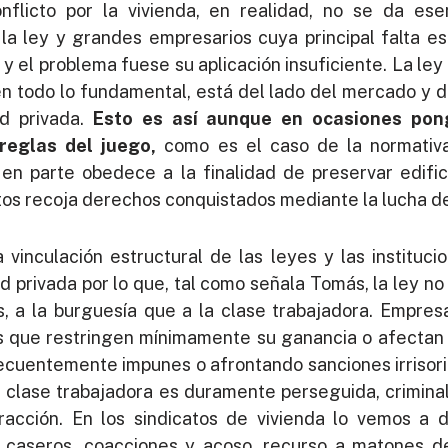
nflicto por la vivienda, en realidad, no se da es
 ley y grandes empresarios cuya principal falta es 
 y el problema fuese su aplicación insuficiente. La le
 en todo lo fundamental, está del lado del mercado y d
ad privada.
Esto es así aunque en ocasiones pong
reglas del juego,
como es el caso de la normativa
 en parte obedece a la finalidad de preservar edifici
s recoja derechos conquistados mediante la lucha de 
vinculación estructural de las leyes y las instituc
 privada por lo que, tal como señala Tomás, la ley no
s, a la burguesía que a la clase trabajadora. Empresa
 que restringen mínimamente su ganancia o afectan 
recuentemente impunes o afrontando sanciones irrisor
a clase trabajadora es duramente perseguida, crimin
cción. En los sindicatos de vivienda lo vemos a di
s caseros, coacciones y acoso, recurso a matones d