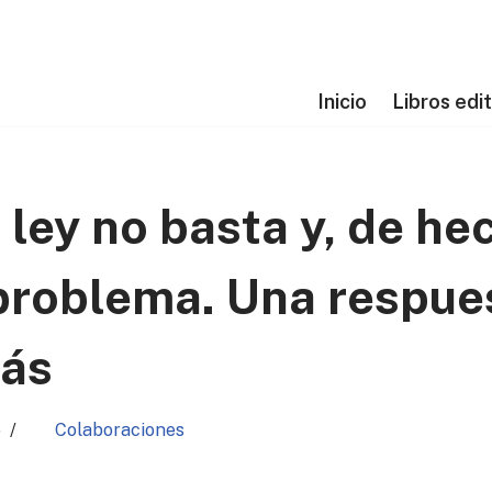
Inicio
Libros edi
 ley no basta y, de he
 problema. Una respue
ás
5
Colaboraciones