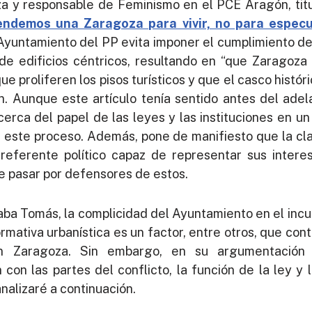
 y responsable de Feminismo en el PCE Aragón, titu
endemos una Zaragoza para vivir, no para especu
yuntamiento del PP evita imponer el cumplimiento de 
de edificios céntricos, resultando en “que Zaragoza
ue proliferen los pisos turísticos y que el casco histór
ón. Aunque este artículo tenía sentido antes del ade
erca del papel de las leyes y las instituciones en un 
 de este proceso. Además, pone de manifiesto que la cl
 referente político capaz de representar sus inter
e pasar por defensores de estos.
aba Tomás, la complicidad del Ayuntamiento en el inc
rmativa urbanística es un factor, entre otros, que con
 en Zaragoza. Sin embargo, en su argumentación
 con las partes del conflicto, la función de la ley y
analizaré a continuación.