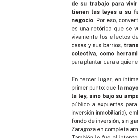
de su trabajo para vivi
tienen las leyes a su f
negocio
. Por eso, conver
es una retórica que se 
vivamente los efectos de
casas y sus barrios,
trans
colectiva, como herram
para plantar cara a quiene
En tercer lugar, en íntim
primer punto: que
la mayo
la ley, sino bajo su amp
público a expuertas par
inversión inmobiliaria), 
fondo de inversión, sin ga
Zaragoza en completa armo
También lo fue el intent