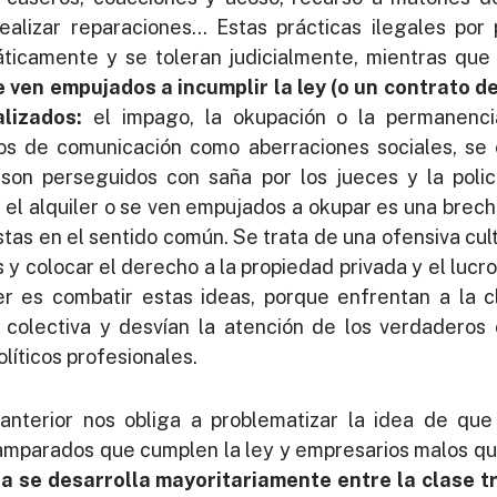
realizar reparaciones… Estas prácticas ilegales por 
áticamente y se toleran judicialmente, mientras que
 ven empujados a incumplir la ley (o un contrato de 
lizados:
el impago, la okupación o la permanenci
os de comunicación como aberraciones sociales, se
son perseguidos con saña por los jueces y la polic
 el alquiler o se ven empujados a okupar es una brech
istas en el sentido común. Se trata de una ofensiva cu
 y colocar el derecho a la propiedad privada y el luc
er es combatir estas ideas, porque enfrentan a la cl
n colectiva y desvían la atención de los verdaderos 
olíticos profesionales.
anterior nos obliga a problematizar la idea de que
parados que cumplen la ley y empresarios malos que 
nda se desarrolla mayoritariamente entre la clase