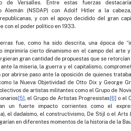
o de Versalles. Entre estas fuerzas destacarí
ero Alemán (NSDAP) con Adolf Hitler a la cabeza
 republicanas, y con el apoyo decidido del gran capit
se con el poder político en 1933.
rras fue, como ha sido descrita, una época de “ine
to imprimiría cierto dinamismo en el campo del arte y
gieran gran cantidad de propuestas que se retorcían
- ante la miseria, la guerra y el capitalismo, compro
or abrirse paso ante la oposición de quienes trataban
s como la Nueva Objetividad de Otto Dix y George Gr
colectivos de artistas militantes como el Grupo de Nov
ionarios
[5]
, el Grupo de Artistas Progresistas
[6]
o el 
ían un fuerte impacto corrientes como el expre
), el dadaísmo, el constructivismo, De Stijl o el Arts
aigarían en diferentes momentos de la historia de la Ba