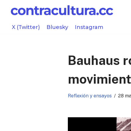
Saltar
al
X (Twitter)
Bluesky
Instagram
contenido
Bauhaus ro
movimiento
Reflexión y ensayos
28 m