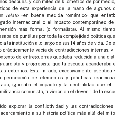
ños después, y con miles de kilómetros de por medio
ticos de esta experiencia de la mano de algunos de
 un
relato –
en buena medida romántico- que enfati
legado internacional o el impacto contemporáneo d
ensión más formal (o formalista). Al mismo tiemp
aba de puntillas por toda la complejidad política que
 a la institución a lo largo de sus 14 años de vida. De
prácticamente vacía de contradicciones internas, y 
ontexto de entreguerras quedaba reducida a una dial
guardista y progresista que la escuela abanderaba 
tas externos. Esta mirada, excesivamente aséptica
a permeación de elementos y prácticas reacciona
ntado, ignoraba el impacto y la centralidad que el 
 militancia comunista, tuvieron en el devenir de la escu
ido explorar la conflictividad y las contradicciones
cercamiento a su historia política más allá del mit