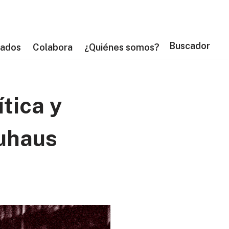
Buscador
tados
Colabora
¿Quiénes somos?
ítica y
auhaus