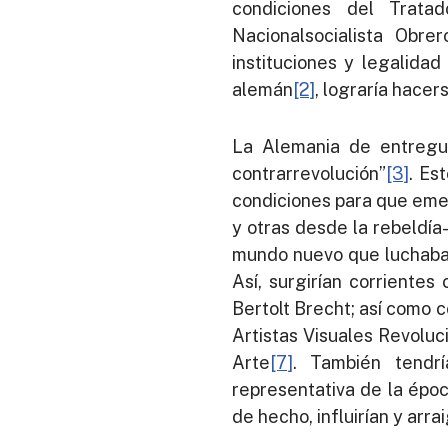
condiciones del Tratad
Nacionalsocialista Obr
instituciones y legalidad
alemán
[2]
, lograría hacer
La Alemania de entregue
contrarrevolución”
[3]
. Es
condiciones para que emer
y otras desde la rebeldía
mundo nuevo que luchaba p
Así, surgirían corriente
Bertolt Brecht; así como 
Artistas Visuales Revoluc
Arte
[7]
. También tendr
representativa de la época
de hecho, influirían y arr