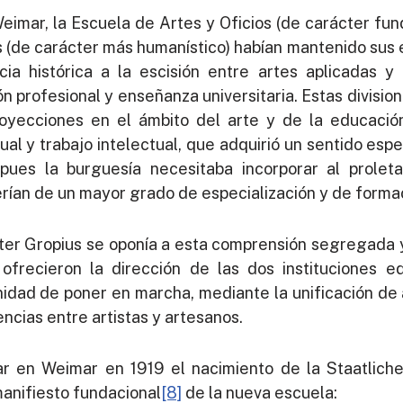
imar, la Escuela de Artes y Oficios (de carácter fu
s (de carácter más humanístico) habían mantenido sus 
ia histórica a la escisión entre artes aplicadas y 
 profesional y enseñanza universitaria. Estas divisio
royecciones en el ámbito del arte y de la educació
ual y trabajo intelectual, que adquirió un sentido esp
, pues la burguesía necesitaba incorporar al prole
erían de un mayor grado de especialización y de forma
lter Gropius se oponía a esta comprensión segregada 
frecieron la dirección de las dos instituciones ed
unidad de poner en marcha, mediante la unificación d
ncias entre artistas y artesanos.
gar en Weimar en 1919 el nacimiento de la Staatlic
manifiesto fundacional
[8]
de la nueva escuela: