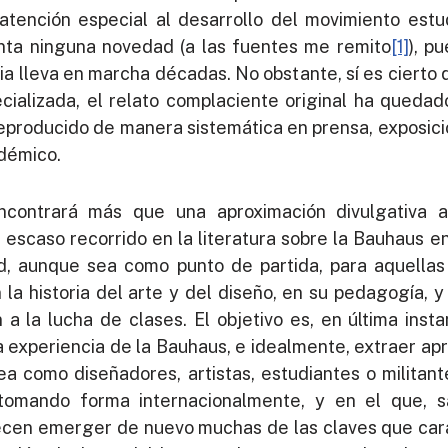
tención especial al desarrollo del movimiento estud
nta ninguna novedad (a las fuentes me remito
[1]
), pu
ia lleva en marcha décadas. No obstante, sí es cierto
cializada, el relato complaciente original ha queda
reproducido de manera sistemática en prensa, exposici
adémico.
contrará más que una aproximación divulgativa a
 escaso recorrido en la literatura sobre la Bauhaus e
ad, aunque sea como punto de partida, para aquella
n la historia del arte y del diseño, en su pedagogía, 
a la lucha de clases. El objetivo es, en última ins
a experiencia de la Bauhaus, e idealmente, extraer a
sea como diseñadores, artistas, estudiantes o militan
 tomando forma internacionalmente, y en el que, sa
recen emerger de nuevo muchas de las claves que cara