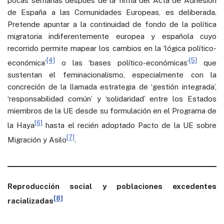
pocas semanas después de la firma del Acta de Adhesión
de España a las Comunidades Europeas, es deliberada.
Pretende apuntar a la continuidad de fondo de la política
migratoria indiferentemente europea y española cuyo
recorrido permite mapear los cambios en la ‘lógica político-
[4]
[5]
económica’
o las ‘bases político-económicas’
que
sustentan el feminacionalismo, especialmente con la
concreción de la llamada estrategia de ‘gestión integrada’,
‘responsabilidad común’ y ‘solidaridad’ entre los Estados
miembros de la UE desde su formulación en el Programa de
[6]
la Haya
hasta el recién adoptado Pacto de la UE sobre
[7]
Migración y Asilo
.
Reproducción social y poblaciones excedentes
[8]
racializadas