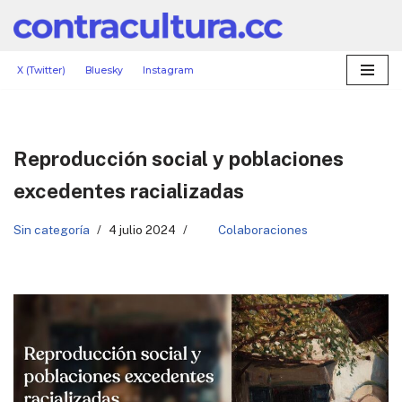
Saltar
al
X (Twitter)
Bluesky
Instagram
contenido
Reproducción social y poblaciones
excedentes racializadas
Sin categoría
4 julio 2024
Colaboraciones