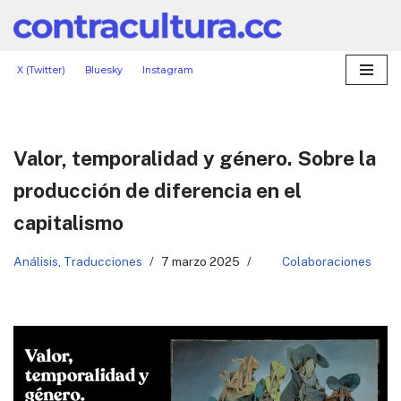
Saltar
al
X (Twitter)
Bluesky
Instagram
contenido
Valor, temporalidad y género. Sobre la
producción de diferencia en el
capitalismo
Análisis
,
Traducciones
7 marzo 2025
Colaboraciones