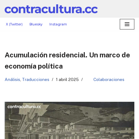
Saltar
al
X (Twitter)
Bluesky
Instagram
contenido
Acumulación residencial. Un marco de
economía política
Análisis
,
Traducciones
1 abril 2025
Colaboraciones