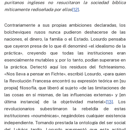
puritanos ingleses no resucitaron la sociedad bíblica
míticamente rediseñada por ellos
[12]
.
Contrariamente a sus propias ambiciones declaradas, los
bolcheviques rusos nunca pudieron deshacerse de las
naciones, el dinero, la familia o el Estado. Losurdo pensaba
que cayeron presa de lo que él denominó «el idealismo de la
práctica», creyendo que todas las instituciones eran
esencialmente mutables y, por lo tanto, podían superarse en
la práctica. Detectó aquí los residuos del fichteanismo.
«Nos lleva a pensar en Fichte», escribió Losurdo, «para quien
la Revolución Francesa encontró su expresión teórica en [su
propia] filosofía, que liberó al sujeto «de las limitaciones de
las cosas en sí mismas, de las influencias externas» y [en
última instancia] de la objetividad material»
[13]
. Los
revolucionarios subestimaron la rebeldía de estas
instituciones «nouménicas», negándoles cualquier existencia
independiente. Tomando prestada la ontología del ser social
del Lukács tardío, Losurdo argumentó que esta actitud