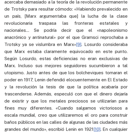
acercaba demasiado a la teoría de la revolución permanente
de Trotsky para resultar cómodo: «Habiendo prevalecido en
un país, [Marx argumentaba que] la lucha de la clase
revolucionaria traspasa las fronteras estatales y
nacionales… Se podría decir que el «napoleonismo
anacrónico y antinatural» por el que Gramsci reprochaba a
Trotsky ya se vislumbra en Marx»
[9]
. Losurdo consideraba
que Marx estaba claramente equivocado en este punto.
Según Losurdo, estas deficiencias no eran exclusivas de
Marx. Incluso sus mejores seguidores sucumbieron a tal
utopismo. Justo antes de que los bolcheviques tomaran el
poder en 1917, Lenin defendió elocuentemente en El Estado
y la revolución la tesis de que la política acabaría por
trascenderse. Además, especuló con que el dinero dejaría
de existir y que los metales preciosos se utilizarían para
fines muy diferentes. «Cuando salgamos victoriosos a
escala mundial, creo que utilizaremos el oro para construir
baños públicos en las calles de algunas de las ciudades más
grandes del mundo», escribió Lenin en 1921
[10]
. En cualquier