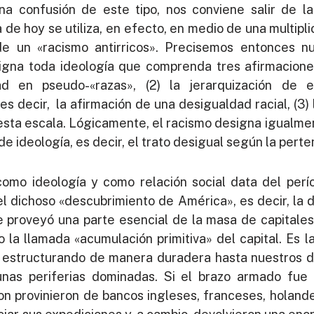
una confusión de este tipo, nos conviene salir de la
a de hoy se utiliza, en efecto, en medio de una multipl
de un «racismo antirricos». Precisemos entonces nu
igna toda ideología que comprenda tres afirmaciones:
ad en pseudo-«razas», (2) la jerarquización de
es decir, la afirmación de una desigualdad racial, (3) l
sta escala. Lógicamente, el racismo designa igualmen
e ideología, es decir, el trato desigual según la pert
como ideología y como relación social data del perí
 el dichoso «descubrimiento de América», es decir, la 
 proveyó una parte esencial de la masa de capitales 
la llamada «acumulación primitiva» del capital. Es 
, estructurando de manera duradera hasta nuestros 
nas periferias dominadas. Si el brazo armado fue 
ron provinieron de bancos ingleses, franceses, holand