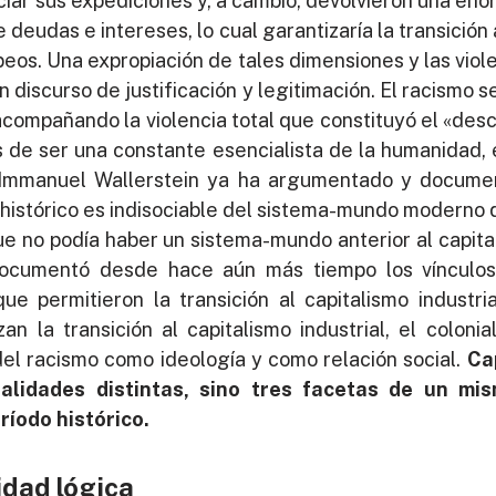
iar sus expediciones y, a cambio, devolvieron una eno
eudas e intereses, lo cual garantizaría la transición a
peos. Una expropiación de tales dimensiones y las vio
 discurso de justificación y legitimación. El racismo se
acompañando la violencia total que constituyó el «des
os de ser una constante esencialista de la humanidad,
. Immanuel Wallerstein ya ha argumentado y docum
histórico es indisociable del sistema-mundo moderno q
que no podía haber un sistema-mundo anterior al capita
 documentó desde hace aún más tiempo los vínculos 
que permitieron la transición al capitalismo industria
an la transición al capitalismo industrial, el coloni
del racismo como ideología y como relación social.
Ca
alidades distintas, sino tres facetas de un mi
íodo histórico.
idad lógica