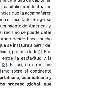
rme cantidad de capital en
l capitalismo industrial en
lencias que la acompañaron
ría el resultado. Surge, se
cubrimiento de América» y,
 el racismo se puede datar
entado desde hace mucho
ue se instaura a partir del
lismo, por otro lado
[1]
. Eric
entre la esclavitud y la
l
[2]
. Es así, en un mismo
alismo sobre el continente
pitalismo, colonialismo y
smo proceso global, que