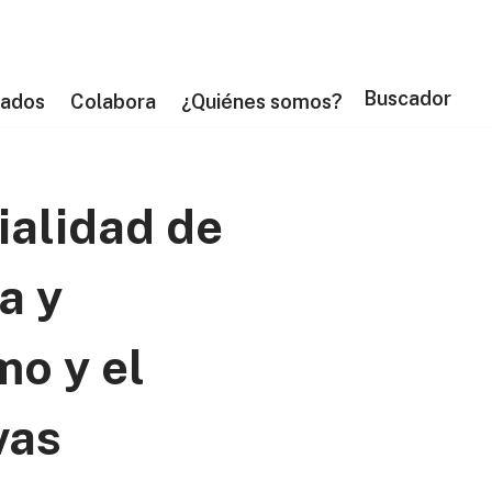
Buscador
tados
Colabora
¿Quiénes somos?
ialidad de
a y
mo y el
vas