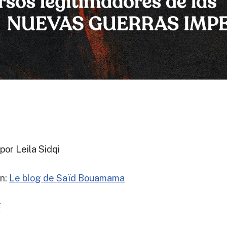
por Leila Sidqi
en:
Le blog de Saïd Bouamama
F