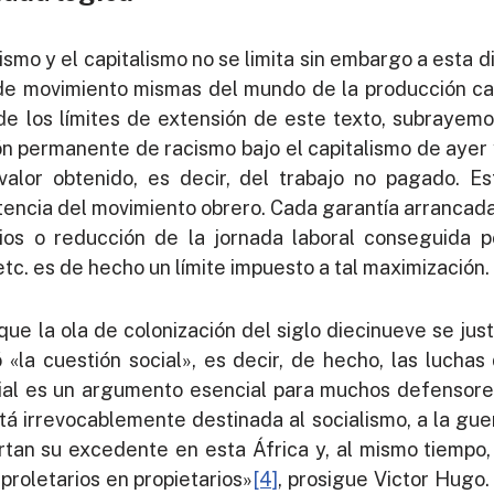
cismo y el capitalismo no se limita sin embargo a esta d
de movimiento mismas del mundo de la producción capi
de los límites de extensión de este texto, subrayem
 permanente de racismo bajo el capitalismo de ayer y
valor obtenido, es decir, del trabajo no pagado. 
stencia del movimiento obrero. Cada garantía arrancada
ios o reducción de la jornada laboral conseguida po
etc. es de hecho un límite impuesto a tal maximización.
ue la ola de colonización del siglo diecinueve se just
 «la cuestión social», es decir, de hecho, las luchas
cial es un argumento esencial para muchos defensores
tá irrevocablemente destinada al socialismo, a la guer
rtan su excedente en esta África y, al mismo tiempo,
 proletarios en propietarios»
[4]
, prosigue Victor Hugo