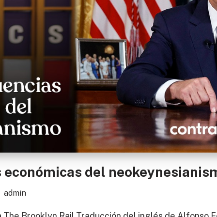
s económicas del neokeynesianis
admin
 The Brooklyn Rail Traducción del inglés de Alfonso F