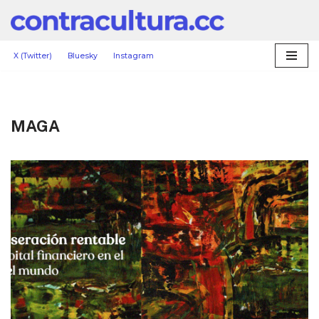
Saltar
al
X (Twitter)
Bluesky
Instagram
contenido
MAGA